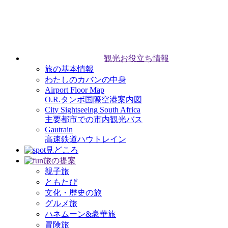
観光お役立ち情報
旅の基本情報
わたしのカバンの中身
Airport Floor Map
O.R.タンボ国際空港案内図
City Sightseeing South Africa
主要都市での市内観光バス
Gautrain
高速鉄道ハウトレイン
見どころ
旅の提案
親子旅
ともたび
文化・歴史の旅
グルメ旅
ハネムーン&豪華旅
冒険旅