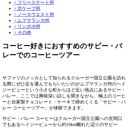
> フリーステート州
> 北ケープ州
> ノースウエスト州
> ムプマランガ州
> リンポポ州
> その他
コーヒー好きにおすすめのサビー・バ
レーでのコーヒーツアー
サファリのメッカとして知られるクルーガー国立公園を訪れ
る際にぜひ足を運んでもらいたいのがムプマランガ州のヘイ
ジービューという小さな町からほど近い地点にあるサビー・
バレー。ここでは興味深い話しを聞きながら、極上のコーヒ
ーと自家製チョコレート・ケーキで締めくくる「サビー・バ
レー コーヒーツアー」が体験できます。
サビー・バレー コーヒーはクルーガー国立公園への玄関口
でもあるヘイジービューから約10km離れた辺りのサビー