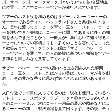
川、サバーン川、マックマック川という3本の川の合流地点
に位置し、ここでコーヒーツアーが催行されています。
ツアーのホスト役を務めるのはサビー・バレー コーヒーの
オーナーであるティム・バックランドさんと奥様のキムさ
ん。長年に渡ってコーヒーを育て、豆をローストし、コーヒ
ーを注いできた夫婦は、コーヒーに関してあまりに多くの知
識を学んできたことから、一般人が生涯において知り得るコ
ーヒーについての事柄よりも、多くのことを忘れてしまった
と微笑みます。バックランド夫婦は「サビー・バレー コー
ヒーツアー」を通じて、自らの経験に基づいた知識をツアー
参加者と惜しみなく共有してくれます。
サビー・バレー コーヒーの店内へと足を踏み入れた瞬間、
コーヒー豆をローストしたばかりの香ばしいアロマが鼻を刺
激し、その豊かな香りに思わず魅了されるに違いありませ
ん。
入口付近でまず目に入ってくるのは、現在も使用しているベ
アトリーチェ、スポング、ラブロックと称される古めいた3
台のコーヒーミル。次にコーヒー用品の展示や図表などによ
るコーヒーの加工・製法過程を見て回ります。その後、ティ