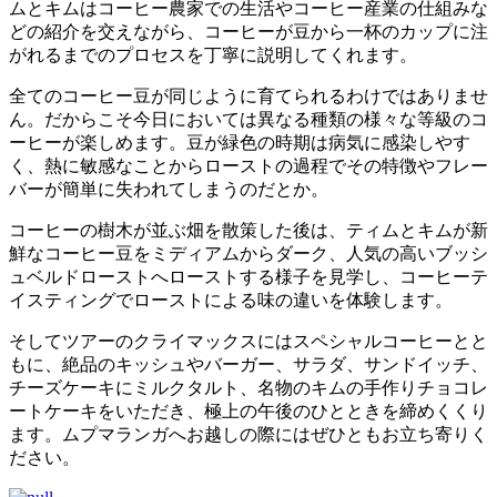
ムとキムはコーヒー農家での生活やコーヒー産業の仕組みな
どの紹介を交えながら、コーヒーが豆から一杯のカップに注
がれるまでのプロセスを丁寧に説明してくれます。
全てのコーヒー豆が同じように育てられるわけではありませ
ん。だからこそ今日においては異なる種類の様々な等級のコ
ーヒーが楽しめます。豆が緑色の時期は病気に感染しやす
く、熱に敏感なことからローストの過程でその特徴やフレー
バーが簡単に失われてしまうのだとか。
コーヒーの樹木が並ぶ畑を散策した後は、ティムとキムが新
鮮なコーヒー豆をミディアムからダーク、人気の高いブッシ
ュベルドローストへローストする様子を見学し、コーヒーテ
イスティングでローストによる味の違いを体験します。
そしてツアーのクライマックスにはスペシャルコーヒーとと
もに、絶品のキッシュやバーガー、サラダ、サンドイッチ、
チーズケーキにミルクタルト、名物のキムの手作りチョコレ
ートケーキをいただき、極上の午後のひとときを締めくくり
ます。ムプマランガへお越しの際にはぜひともお立ち寄りく
ださい。