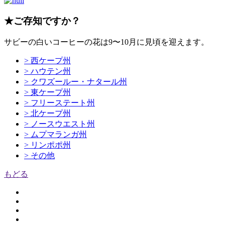
★ご存知ですか？
サビーの白いコーヒーの花は9〜10月に見頃を迎えます。
> 西ケープ州
> ハウテン州
> クワズールー・ナタール州
> 東ケープ州
> フリーステート州
> 北ケープ州
> ノースウエスト州
> ムプマランガ州
> リンポポ州
> その他
もどる