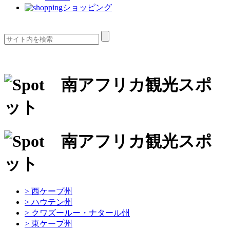
ショッピング
> 西ケープ州
> ハウテン州
> クワズールー・ナタール州
> 東ケープ州