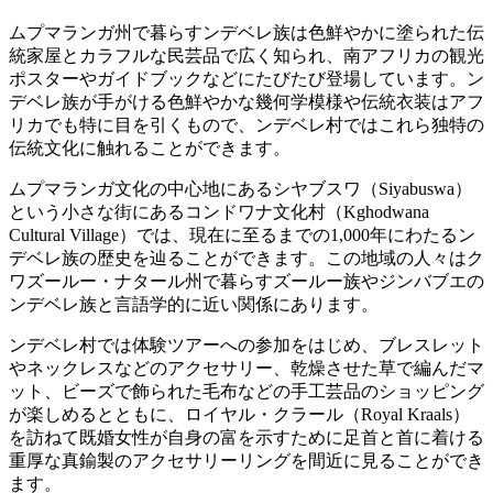
ムプマランガ州で暮らすンデベレ族は色鮮やかに塗られた伝
統家屋とカラフルな民芸品で広く知られ、南アフリカの観光
ポスターやガイドブックなどにたびたび登場しています。ン
デベレ族が手がける色鮮やかな幾何学模様や伝統衣装はアフ
リカでも特に目を引くもので、ンデベレ村ではこれら独特の
伝統文化に触れることができます。
ムプマランガ文化の中心地にあるシヤブスワ（Siyabuswa）
という小さな街にあるコンドワナ文化村（Kghodwana
Cultural Village）では、現在に至るまでの1,000年にわたるン
デベレ族の歴史を辿ることができます。この地域の人々はク
ワズールー・ナタール州で暮らすズールー族やジンバブエの
ンデベレ族と言語学的に近い関係にあります。
ンデベレ村では体験ツアーへの参加をはじめ、ブレスレット
やネックレスなどのアクセサリー、乾燥させた草で編んだマ
ット、ビーズで飾られた毛布などの手工芸品のショッピング
が楽しめるとともに、ロイヤル・クラール（Royal Kraals）
を訪ねて既婚女性が自身の富を示すために足首と首に着ける
重厚な真鍮製のアクセサリーリングを間近に見ることができ
ます。