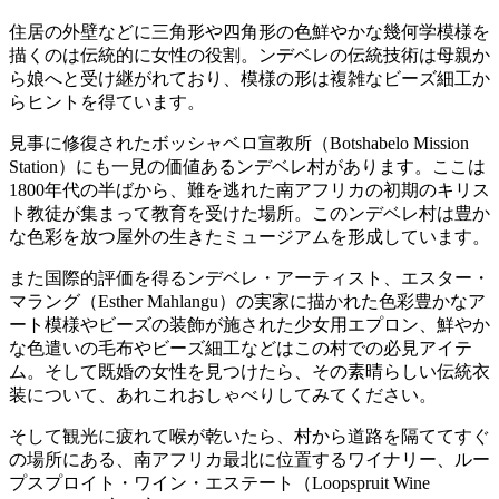
住居の外壁などに三角形や四角形の色鮮やかな幾何学模様を
描くのは伝統的に女性の役割。ンデベレの伝統技術は母親か
ら娘へと受け継がれており、模様の形は複雑なビーズ細工か
らヒントを得ています。
見事に修復されたボッシャベロ宣教所（Botshabelo Mission
Station）にも一見の価値あるンデベレ村があります。ここは
1800年代の半ばから、難を逃れた南アフリカの初期のキリス
ト教徒が集まって教育を受けた場所。このンデベレ村は豊か
な色彩を放つ屋外の生きたミュージアムを形成しています。
また国際的評価を得るンデベレ・アーティスト、エスター・
マラング（Esther Mahlangu）の実家に描かれた色彩豊かなア
ート模様やビーズの装飾が施された少女用エプロン、鮮やか
な色遣いの毛布やビーズ細工などはこの村での必見アイテ
ム。そして既婚の女性を見つけたら、その素晴らしい伝統衣
装について、あれこれおしゃべりしてみてください。
そして観光に疲れて喉が乾いたら、村から道路を隔ててすぐ
の場所にある、南アフリカ最北に位置するワイナリー、ルー
プスプロイト・ワイン・エステート（Loopspruit Wine