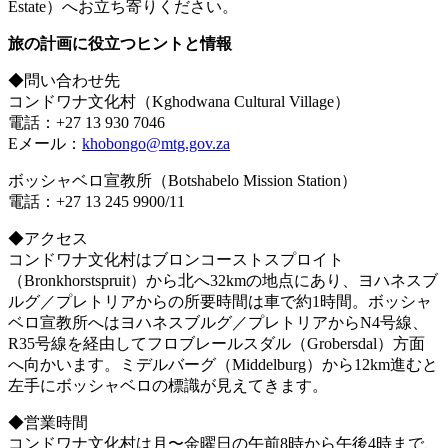
Estate）へお立ち寄りください。
旅の計画に役立つヒントと情報
◆問い合わせ先
コンドワナ文化村（Kghodwana Cultural Village）
電話：+27 13 930 7046
Eメール：
khobongo@mtg.gov.za
ボッシャベロ宣教所（Botshabelo Mission Station）
電話：+27 13 245 9900/11
◆アクセス
コンドワナ文化村はブロンコーストスプロイト
（Bronkhorstspruit）から北へ32kmの地点にあり、ヨハネスブ
ルグ／プレトリアからの所要時間は車で約1時間。ボッシャ
ベロ宣教所へはヨハネスブルグ／プレトリアからN4号線、
R35号線を経由してフロブレールスダル（Grobersdal）方面
へ向かいます。ミデルバーグ（Middelburg）から12km進むと
左手にボッシャベロの標識が見えてきます。
◆営業時間
コンドワナ文化村は月〜金曜日の午前8時から午後4時まで、