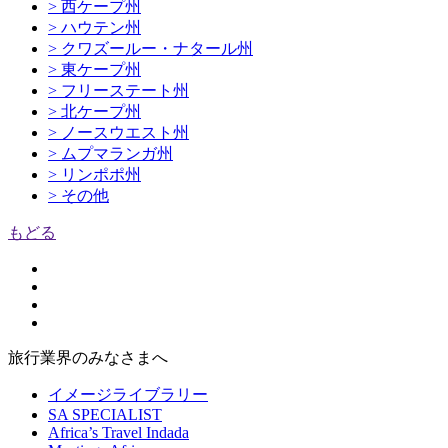
> 西ケープ州
> ハウテン州
> クワズールー・ナタール州
> 東ケープ州
> フリーステート州
> 北ケープ州
> ノースウエスト州
> ムプマランガ州
> リンポポ州
> その他
もどる
旅行業界のみなさまへ
イメージライブラリー
SA SPECIALIST
Africa’s Travel Indada