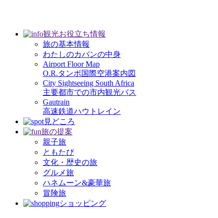
観光お役立ち情報
旅の基本情報
わたしのカバンの中身
Airport Floor Map
O.R.タンボ国際空港案内図
City Sightseeing South Africa
主要都市での市内観光バス
Gautrain
高速鉄道ハウトレイン
見どころ
旅の提案
親子旅
ともたび
文化・歴史の旅
グルメ旅
ハネムーン&豪華旅
冒険旅
ショッピング