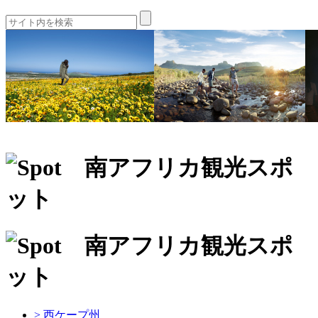
> 西ケープ州