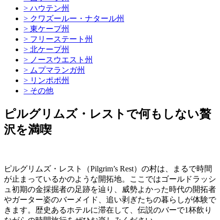
> ハウテン州
> クワズールー・ナタール州
> 東ケープ州
> フリーステート州
> 北ケープ州
> ノースウエスト州
> ムプマランガ州
> リンポポ州
> その他
ピルグリムズ・レストで何もしない贅
沢を満喫
ピルグリムズ・レスト（Pilgrim’s Rest）の村は、まるで時間
が止まっているかのような開拓地。ここではゴールドラッシ
ュ初期の金採掘者の足跡を辿り、威勢よかった時代の開拓者
やガーター姿のバーメイド、追い剥ぎたちの暮らしが体験で
きます。歴史あるホテルに滞在して、伝説のバーで1杯飲り