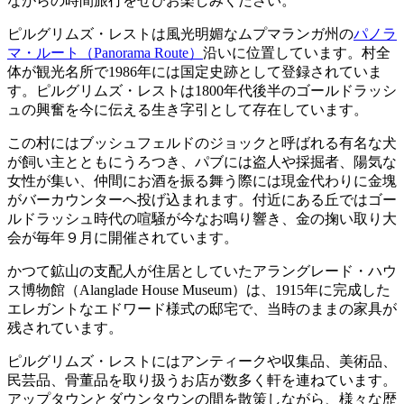
ながらの時間旅行をぜひお楽しみください。
ピルグリムズ・レストは風光明媚なムプマランガ州の
パノラ
マ・ルート（Panorama Route）
沿いに位置しています。村全
体が観光名所で1986年には国定史跡として登録されていま
す。ピルグリムズ・レストは1800年代後半のゴールドラッシ
ュの興奮を今に伝える生き字引として存在しています。
この村にはブッシュフェルドのジョックと呼ばれる有名な犬
が飼い主とともにうろつき、パブには盗人や採掘者、陽気な
女性が集い、仲間にお酒を振る舞う際には現金代わりに金塊
がバーカウンターへ投げ込まれます。付近にある丘ではゴー
ルドラッシュ時代の喧騒が今なお鳴り響き、金の掬い取り大
会が毎年９月に開催されています。
かつて鉱山の支配人が住居としていたアラングレード・ハウ
ス博物館（Alanglade House Museum）は、1915年に完成した
エレガントなエドワード様式の邸宅で、当時のままの家具が
残されています。
ピルグリムズ・レストにはアンティークや収集品、美術品、
民芸品、骨董品を取り扱うお店が数多く軒を連ねています。
アップタウンとダウンタウンの間を散策しながら、様々な歴