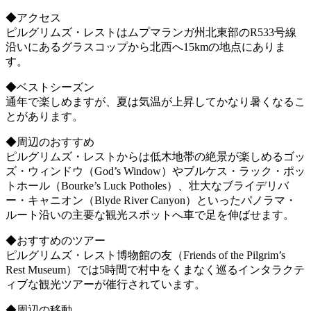
◆アクセス
ピルグリムズ・レストはムプマランガ州北東部のR533号線
沿いにあるグラスコップから北西へ15kmの地点にありま
す。
◆ベストシーズン
通年で楽しめますが、夏は気温が上昇してかなり暑くなるこ
とがあります。
◆周辺のおすすめ
ピルグリムズ・レストからは低木地帯の絶景が楽しめるゴッ
ズ・ウィンドウ（God’s Window）やブルケス・ラック・ポッ
トホール（Bourke’s Luck Potholes）、壮大なブライデリバ
ー・キャニオン（Blyde River Canyon）といったパノラマ・
ルート沿いの主要な観光スポットへ車で足を伸ばせます。
◆おすすめのツアー
ピルグリムズ・レスト博物館の友（Friends of the Pilgrim’s
Rest Museum）では5時間で村中をくまなく巡るインタラクテ
ィブな観光ツアーが催行されています。
◆周辺の移動