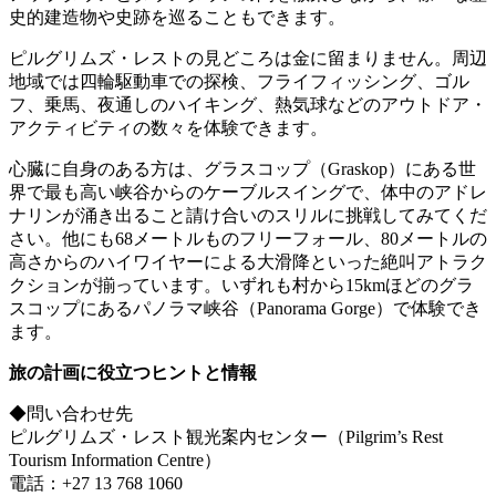
史的建造物や史跡を巡ることもできます。
ピルグリムズ・レストの見どころは金に留まりません。周辺
地域では四輪駆動車での探検、フライフィッシング、ゴル
フ、乗馬、夜通しのハイキング、熱気球などのアウトドア・
アクティビティの数々を体験できます。
心臓に自身のある方は、グラスコップ（Graskop）にある世
界で最も高い峡谷からのケーブルスイングで、体中のアドレ
ナリンが涌き出ること請け合いのスリルに挑戦してみてくだ
さい。他にも68メートルものフリーフォール、80メートルの
高さからのハイワイヤーによる大滑降といった絶叫アトラク
クションが揃っています。いずれも村から15kmほどのグラ
スコップにあるパノラマ峡谷（Panorama Gorge）で体験でき
ます。
旅の計画に役立つヒントと情報
◆問い合わせ先
ピルグリムズ・レスト観光案内センター（Pilgrim’s Rest
Tourism Information Centre）
電話：+27 13 768 1060