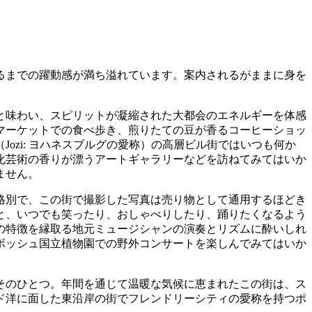
るまでの躍動感が満ち溢れています。案内されるがままに身を
と味わい、スピリットが凝縮された大都会のエネルギーを体感
マーケットでの食べ歩き、煎りたての豆が香るコーヒーショッ
zi: ヨハネスブルグの愛称）の高層ビル街ではいつも何か
化芸術の香りが漂うアートギャラリーなどを訪ねてみてはいか
ません。
格別で、この街で撮影した写真は売り物として通用するほどき
と、いつでも笑ったり、おしゃべりしたり、踊りたくなるよう
の特徴を縁取る地元ミュージシャンの演奏とリズムに酔いしれ
ボッシュ国立植物園での野外コンサートを楽しんでみてはいか
そのひとつ。年間を通じて温暖な気候に恵まれたこの街は、ス
ド洋に面した東沿岸の街でフレンドリーシティの愛称を持つポ