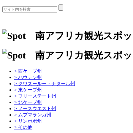
> 西ケープ州
> ハウテン州
> クワズールー・ナタール州
> 東ケープ州
> フリーステート州
> 北ケープ州
> ノースウエスト州
> ムプマランガ州
> リンポポ州
> その他