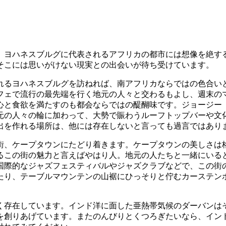
、ヨハネスブルグに代表されるアフリカの都市には想像を絶す
そこには思いがけない現実との出会いが待ち受けています。
れるヨハネスブルグを訪ねれば、南アフリカならではの色合い
フェで流行の最先端を行く地元の人々と交わるもよし、週末の
と食欲を満たすのも都会ならではの醍醐味です。ジョージー（Jo
元の人々の輪に加わって、大勢で賑わうルーフトップバーや文
出を作れる場所は、他には存在しないと言っても過言ではあり
街、ケープタウンにたどり着きます。ケープタウンの美しさは
るこの街の魅力と言えばやはり人。地元の人たちと一緒にいる
国際的なジャズフェスティバルやジャズクラブなどで、この街
たり、テーブルマウンテンの山裾にひっそりと佇むカーステン
く存在しています。インド洋に面した亜熱帯気候のダーバンは
を創りあげています。またのんびりとくつろぎたいなら、イン