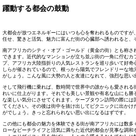
躍動する都会の鼓動
大都会が放つエネルギーにはいつも心を奪われるものですが
任せ、驚きと活気、魅力に富んだ街の心臓部へ誘われると、
南アフリカのシティ・オブ・ゴールド（黄金の街）とも称さ
できます。近代的なマンションが立ち並ぶ街の一角に佇むカ
プ、アフリカ大陸指折りの人気レストランを巡り歩いて好奇心
しらが催されているので、根っから陽気でフレンドリーな地
がしょう。こんな風に大勢の人と友達になれて、強烈な思い
そして飛行機に乗れば、数時間で世界中の誰からも愛される
れいに仕上がります。それでも美しい景観や有名な山にも勝
な楽しい気分にさせてくれます。ケープタウン訪問の際には
てください。その後は街中を抜け出してピクニックに出かけ
がでしょう。きっと忘れられない思い出になるはずです。
この他にも都会の魅力を体験できる街が南アフリカには数多
ローなビーチライフと活気に満ちた近代的都会が見事な調和