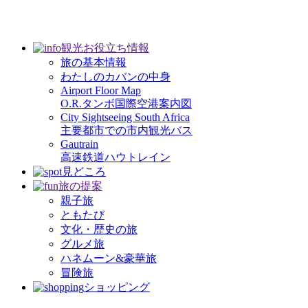
観光お役立ち情報
旅の基本情報
わたしのカバンの中身
Airport Floor Map
O.R.タンボ国際空港案内図
City Sightseeing South Africa
主要都市での市内観光バス
Gautrain
高速鉄道ハウトレイン
見どころ
旅の提案
親子旅
ともたび
文化・歴史の旅
グルメ旅
ハネムーン&豪華旅
冒険旅
ショッピング