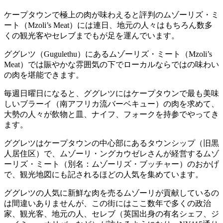
ケープタウンで極上の肉が味わえると評判のムゾーリズ・ミ
ート（Mzoli’s Meat）には連日、地元の人々はもちろん数多
くの観光客やセレブまでもが足を運んでいます。
ググレツ（Gugulethu）にあるムゾーリズ・ミート（Mzoli’s
Meat）では賑やかな雰囲気の下でローカルならではの味わい
の肉を堪能できます。
毎週日曜日になると、ググレツにはケープタウンで最も美味
しいブラーイ（南アフリカ流バーベキュー）の肉を求めて、
大勢の人々が飲物と皿、ナイフ、フォークを持参でやってき
ます。
ググレツはケープタウンの中心部にあるタウンシップ（旧黒
人居住区）で、ムゾーリ・ングカウゼレさんが経営するムゾ
ーリズ・ミート（別名：ムゾーリズ・ブッチャー）のおかげ
で、観光地図にも記されるほどの人気を集めています。
ググレツの人気に新鮮な肉を売るムゾーリが貢献しているの
は間違いありませんが、この街にはここ数年で多くの政治
家、観光客、地元の人、セレブ（英国出身の有名シェフ、ジ