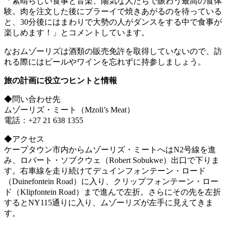
「素晴らしい食事と音楽、陽気な人たちで賑わう最高の食体
験。肉を注文した後にブラーイで焼きあがるのを待っている
と、30分後にはまわりで大勢の人がダンスをする中で食事が
楽しめます！」とコメントしています。
なおムゾーリズは酒類の販売免許を取得していないので、訪
れる際にはビールやワインを忘れずに持参しましょう。
旅の計画に役立つヒントと情報
◆問い合わせ先
ムゾーリズ・ミート（Mzoli’s Meat）
電話：+27 21 638 1355
◆アクセス
ケープタウン市内からムゾーリズ・ミートへはN2号線を進
み、ロバート・ソブクウェ（Robert Sobukwe）出口で下りま
す。右車線を走り続けてデュインフォンテーン・ロード
（Duinefontein Road）に入り、クリップフォンテーン・ロー
ド（Klipfontein Road）まで進んで左折。さらにその先を左折
するとNY115通りに入り、ムゾーリズが左手に見えてきま
す。