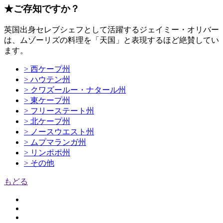
★ご存知ですか？
英国出身セレブシェフとして活躍するジェイミー・オリバー
は、ムゾーリズの料理を「天国」と表現するほど絶賛してい
ます。
> 西ケープ州
> ハウテン州
> クワズールー・ナタール州
> 東ケープ州
> フリーステート州
> 北ケープ州
> ノースウエスト州
> ムプマランガ州
> リンポポ州
> その他
もどる