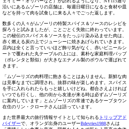
ェイミー・オリバーなど）が訪れるようになり、NY115通り
沿いにあるムゾーリの店舗は、毎週日曜日になると食材や皿
などを持って肉を試食しに来る人々でごった返します。
数多くの人々がムゾーリの特製スパイス＆ソースのレシピを
探ろうと試みましたが、ことごとく失敗に終わっています。
この秘伝のスパイス＆ソースをたっぷり染み込ませた肉は、
赤く燃える炭の上でジューシーに焼きあげられていきます。
店内は全くと言っていいほど飾り気がなく、赤いビニールシ
ートで覆われた丸テーブルの上には、素朴な家庭料理パップ
（ポレンタと類似）が大きなエナメル製のボウルで運ばれて
きます。
「ムゾーリズの肉料理に飽きることはありません。新鮮な肉
は見事なまでに調理され、抜群の味が楽しめます。スパイス
を手に入れられたらもっと嬉しいけどね。都合さえよければ
いつでも行くし、他の街から友達が来る時は必ずムゾーリズ
に案内しています」とムゾーリズの常連であるケープタウン
在住のリン・クローテさんは語っています。
また世界最大の旅行情報サイトとして知られる
トリップアド
バイザー
で、オランダ出身のユーザー
Bdevries1988
さんは