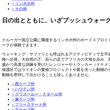
> リンポポ州
> その他
日の出とともに、いざブッシュウォー
クルーガー国立公園に隣接するリンポポ州のホードスプロイ
ークが体験できます。
ウォーキング・サファリとも呼ばれるアクティビティで文字
険へ出発。大自然の下、自らの足でアフリカの大地を歩み、
盛かつ高度な訓練を受けたレンジャーやトラッカー（イケメ
保護区ではライオンの繁殖プロジェクトや親を失った動物の
動物を帯同して出かけることも珍しくありません。
> 西ケープ州
> ハウテン州
> クワズールー・ナタール州
> 東ケープ州
> フリーステート州
> 北ケープ州