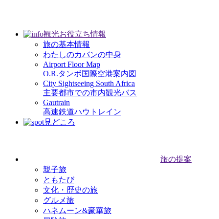
観光お役立ち情報
旅の基本情報
わたしのカバンの中身
Airport Floor Map
O.R.タンボ国際空港案内図
City Sightseeing South Africa
主要都市での市内観光バス
Gautrain
高速鉄道ハウトレイン
見どころ
旅の提案
親子旅
ともたび
文化・歴史の旅
グルメ旅
ハネムーン&豪華旅