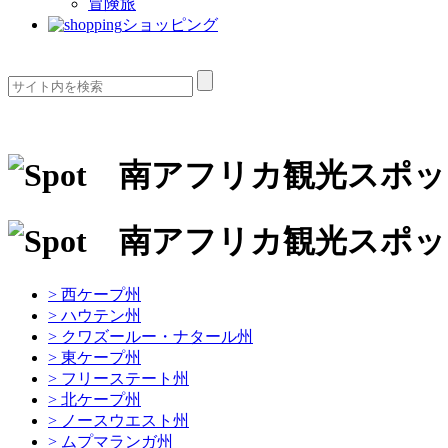
冒険旅
ショッピング
> 西ケープ州
> ハウテン州
> クワズールー・ナタール州
> 東ケープ州
> フリーステート州
> 北ケープ州
> ノースウエスト州
> ムプマランガ州