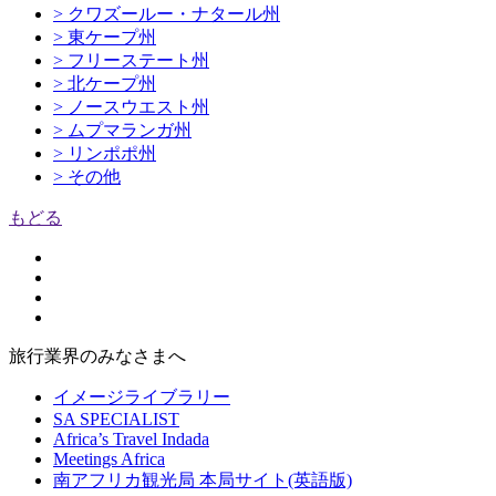
> クワズールー・ナタール州
> 東ケープ州
> フリーステート州
> 北ケープ州
> ノースウエスト州
> ムプマランガ州
> リンポポ州
> その他
もどる
旅行業界のみなさまへ
イメージライブラリー
SA SPECIALIST
Africa’s Travel Indada
Meetings Africa
南アフリカ観光局 本局サイト(英語版)