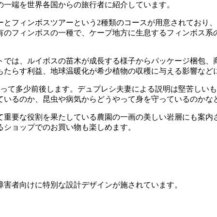
の一端を世界各国からの旅行者に紹介しています。
ーとフィンボスツアーという2種類のコースが用意されており
有のフィンボスの一種で、ケープ地方に生息するフィンボス系
トでは、ルイボスの苗木が成長する様子からパッケージ梱包、
もたらす利益、地球温暖化が希少植物の収穫に与える影響など
よって多少前後します。デュプレシ夫妻による説明は堅苦しい
ているのか、昆虫や病気からどうやって身を守っているのかな
て重要な役割を果たしている農園の一画の美しい岩層にも案内
るショップでのお買い物も楽しめます。
障害者向けに特別な設計デザインが施されています。