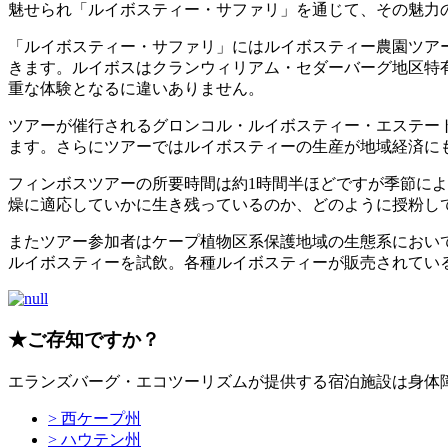
魅せられ「ルイボスティー・サファリ」を通じて、その魅力
「ルイボスティー・サファリ」にはルイボスティー農園ツア
きます。ルイボスはクランウィリアム・セダーバーグ地区特
重な体験となるに違いありません。
ツアーが催行されるグロンコル・ルイボスティー・エステー
ます。さらにツアーではルイボスティーの生産が地域経済に
フィンボスツアーの所要時間は約1時間半ほどですが季節に
燥に適応していかに生き残っているのか、どのように授粉し
またツアー参加者はケープ植物区系保護地域の生態系におい
ルイボスティーを試飲。各種ルイボスティーが販売されてい
★ご存知ですか？
エランズバーグ・エコツーリズムが提供する宿泊施設は身体
> 西ケープ州
> ハウテン州