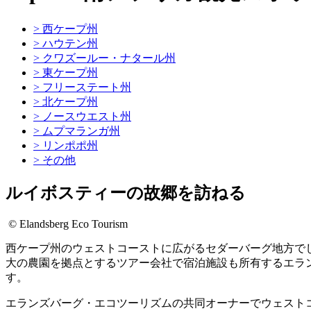
> 西ケープ州
> ハウテン州
> クワズールー・ナタール州
> 東ケープ州
> フリーステート州
> 北ケープ州
> ノースウエスト州
> ムプマランガ州
> リンポポ州
> その他
ルイボスティーの故郷を訪ねる
© Elandsberg Eco Tourism
西ケープ州のウェストコーストに広がるセダーバーグ地方で
大の農園を拠点とするツアー会社で宿泊施設も所有するエラ
す。
エランズバーグ・エコツーリズムの共同オーナーでウェスト