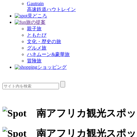
Gautrain
高速鉄道ハウトレイン
見どころ
旅の提案
親子旅
ともたび
文化・歴史の旅
グルメ旅
ハネムーン&豪華旅
冒険旅
ショッピング